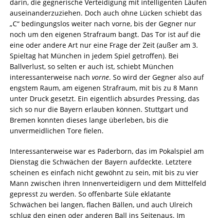
darin, die gegnerische Verteidigung mit intelligenten Läufen
auseinanderzuziehen. Doch auch ohne Lücken schiebt das
„C“ bedingungslos weiter nach vorne, bis der Gegner nur
noch um den eigenen Strafraum bangt. Das Tor ist auf die
eine oder andere Art nur eine Frage der Zeit (außer am 3.
Spieltag hat München in jedem Spiel getroffen). Bei
Ballverlust, so selten er auch ist, schiebt München
interessanterweise nach
vorne
. So wird der Gegner also auf
engstem Raum, am eigenen Strafraum, mit bis zu 8 Mann
unter Druck gesetzt. Ein eigentlich absurdes Pressing, das
sich so nur die Bayern erlauben können. Stuttgart und
Bremen konnten dieses lange überleben, bis die
unvermeidlichen Tore fielen.
Interessanterweise war es Paderborn, das im Pokalspiel am
Dienstag die Schwächen der Bayern aufdeckte. Letztere
scheinen es einfach nicht gewöhnt zu sein, mit bis zu vier
Mann zwischen ihren Innenverteidigern und dem Mittelfeld
gepresst zu werden. So offenbarte Süle eklatante
Schwächen bei langen, flachen Bällen, und auch Ulreich
schlug den einen oder anderen Ball ins Seitenaus. Im