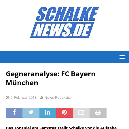
Gegneranalyse: FC Bayern
München
9. Februar 2018
News-Redaktion
Das Topspiel am Samstag stellt Schalke vor die Aufgabe,