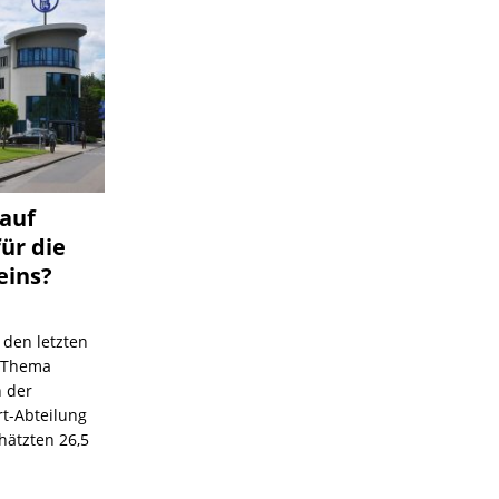
 auf
für die
eins?
 den letzten
s Thema
n der
rt-Abteilung
hätzten 26,5