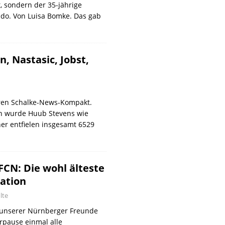
t, sondern der 35-jährige
do. Von Luisa Bomke. Das gab
 Nastasic, Jobst,
eren Schalke-News-Kompakt.
rn wurde Huub Stevens wie
ner entfielen insgesamt 6529
FCN: Die wohl älteste
ation
lte
s unserer Nürnberger Freunde
rpause einmal alle