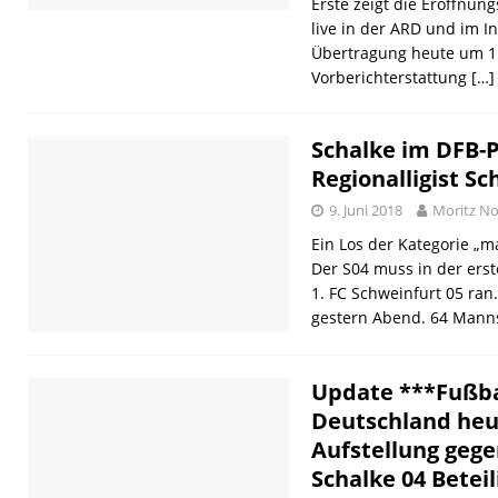
Erste zeigt die Eröffnun
live in der ARD und im In
Übertragung heute um 15
Vorberichterstattung
[…]
Schalke im DFB-
Regionalligist Sc
9. Juni 2018
Moritz No
Ein Los der Kategorie „m
Der S04 muss in der ers
1. FC Schweinfurt 05 ran
gestern Abend. 64 Mann
Update ***Fußbal
Deutschland heu
Aufstellung geg
Schalke 04 Betei