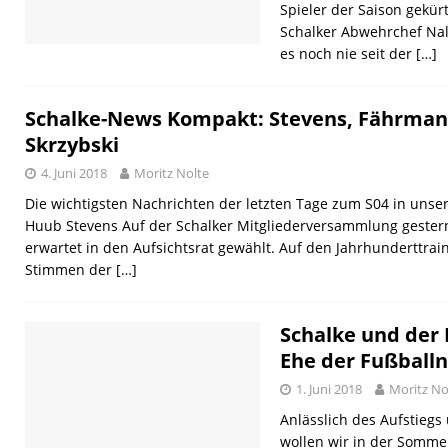
Spieler der Saison gekür
Schalker Abwehrchef Nal
es noch nie seit der
[…]
Schalke-News Kompakt: Stevens, Fährmann,
Skrzybski
4. Juni 2018
Moritz Nolte
Die wichtigsten Nachrichten der letzten Tage zum S04 in uns
Huub Stevens Auf der Schalker Mitgliederversammlung geste
erwartet in den Aufsichtsrat gewählt. Auf den Jahrhunderttrai
Stimmen der
[…]
Schalke und der 
Ehe der Fußballn
1. Juni 2018
Moritz No
Anlässlich des Aufstieg
wollen wir in der Somme