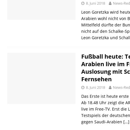
8. Juni 2018
News-Red
Leon Goretzka wird heut
Arabien wohl nicht von B
Mittelfeld dürfte der Bu
nicht auf den Schalke-Sp
Leon Goretzka und Schalk
Fußball heute: T
Arabien live im 
Auslosung mit Sc
Fernsehen
8. Juni 2018
News-Red
Das Erste ist heute erst
Ab 18.48 Uhr zeigt die A
live im Free-TV. Erst di
Testspiels der deutsche
gegen Saudi-Arabien
[…]