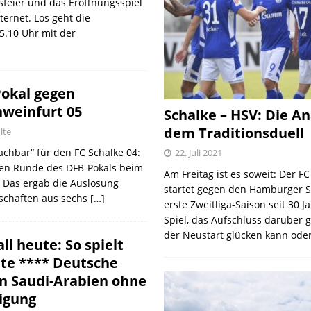
gsfeier und das Eröffnungsspiel
ternet. Los geht die
.10 Uhr mit der
Pokal gegen
hweinfurt 05
Schalke – HSV: Die An
dem Traditionsduell
lte
achbar“ für den FC Schalke 04:
22. Juli 2021
ten Runde des DFB-Pokals beim
Am Freitag ist es soweit: Der F
. Das ergab die Auslosung
startet gegen den Hamburger S
schaften aus sechs
[…]
erste Zweitliga-Saison seit 30 J
Spiel, das Aufschluss darüber 
der Neustart glücken kann oder
l heute: So spielt
te **** Deutsche
en Saudi-Arabien ohne
ligung