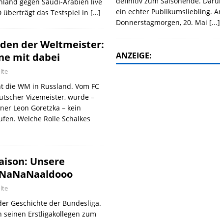
definitiv zum Saisonende. Daru
hland gegen Saudi-Arabien live
ein echter Publikumsliebling. 
 überträgt das Testspiel in
[…]
Donnerstagmorgen, 20. Mai
[...
den der Weltmeister:
ANZEIGE:
ne mit dabei
lte
t die WM in Russland. Vom FC
utscher Vizemeister, wurde –
er Leon Goretzka – kein
ufen. Welche Rolle Schalkes
Saison: Unsere
aNaNaNaaldooo
lte
der Geschichte der Bundesliga.
 seinen Erstligakollegen zum