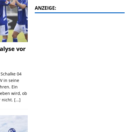
ANZEIGE:
alyse vor
C Schalke 04
V in seine
ahren. Ein
geben wird, ob
 nicht.
[...]