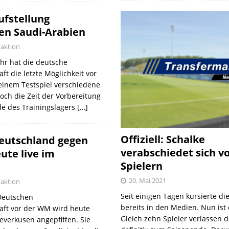
ufstellung
en Saudi-Arabien
aktion
hr hat die deutsche
t die letzte Möglichkeit vor
einem Testspiel verschiedene
och die Zeit der Vorbereitung
de des Trainingslagers
[…]
Offiziell: Schalke
Deutschland gegen
verabschiedet sich v
ute live im
Spielern
20. Mai 2021
aktion
Seit einigen Tagen kursierte di
 Deutschen
bereits in den Medien. Nun ist es
aft vor der WM wird heute
Gleich zehn Spieler verlassen 
everkusen angepfiffen. Sie