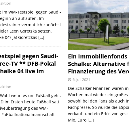
aktion
e im WM-Testspiel gegen Saudi-
eginn an auflaufen. Im
ndestrainer vermutlich zunächst
ieler Leon Goretzka setzen.
e 04? Ja! Goretzkas
[…]
estspiel gegen Saudi-
Ein Immobilienfonds
Free-TV ** DFB-Pokal
Schalke: Alternative 
halke 04 live im
Finanzierung des Ver
6. Juli 2021
aktion
Die Schalker Finanzen waren in
Wochen mal wieder ein große
e Wahl wenn es um Fußball geht.
sowohl bei den Fans als auch i
RD im Ersten heute Fußball satt
Fachpresse. So wurde die ESpo
e Liveübertragung des WM-
verkauft und ein Erlös von gesc
n Fußballnationalmannschaft
Mio. Euro
[...]