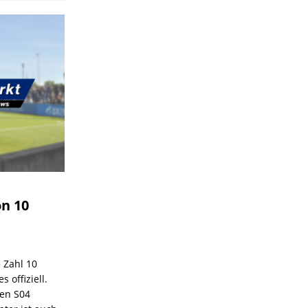
on 10
e Zahl 10
 offiziell.
den S04