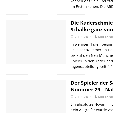
können das Spiel Deutsc
im Ersten sehen. Die ARD
Die Kaderschmie
Schalke ganz vor
7. Juni 2018
Moritz No
In wenigen Tagen beginn
Schalke 04, immerhin De
bis auf den Neu-München
Spieler in den Kader ber
Jugendabteilung, seit
[…]
Der Spieler der 
Nummer 29 – N
7. Juni 2018
Moritz No
Ein absolutes Novum in 
Kein Angreifer wurde von