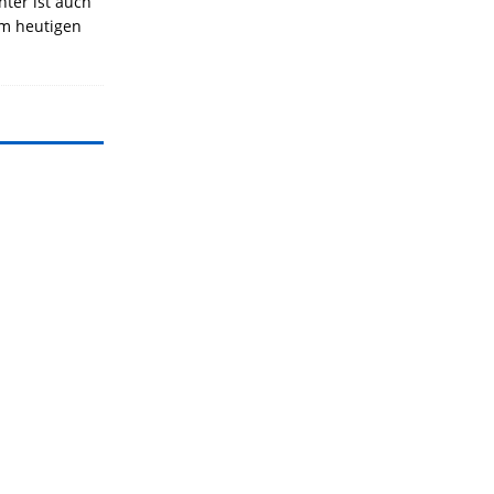
nter ist auch
Am heutigen
]