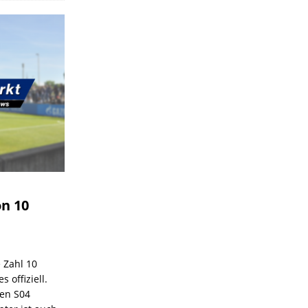
on 10
e Zahl 10
 offiziell.
den S04