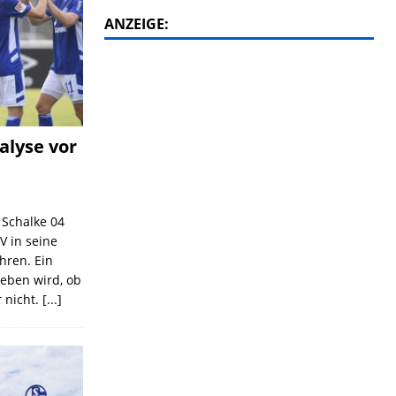
ANZEIGE:
alyse vor
C Schalke 04
V in seine
ahren. Ein
geben wird, ob
 nicht.
[...]