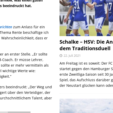
terview, was einen guten
s beeindruckt hat.
richten
zum Anlass für ein
Thema Rente beschäftige ich
e Wahrscheinlichkeit, dass er
Schalke – HSV: Die An
dem Traditionsduell
 an erster Stelle. „Er sollte
22. Juli 2021
d-Coach. Er müsse Lehrer,
Am Freitag ist es soweit: Der F
ollte er mehr vermitteln als
startet gegen den Hamburger S
l wichtige Werte wie:
erste Zweitliga-Saison seit 30 J
gkeit.“
Spiel, das Aufschluss darüber 
der Neustart glücken kann oder
ers beeindruckt: „Der Weg und
gert über den Verteidiger, der
 durchschnittlichem Talent, aber