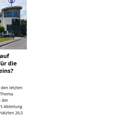
 auf
für die
eins?
 den letzten
s Thema
n der
rt-Abteilung
hätzten 26,5