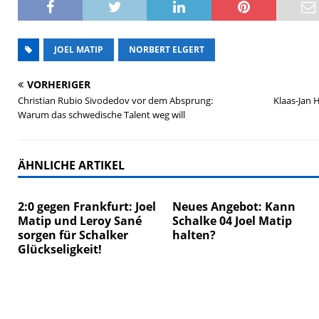
JOEL MATIP
NORBERT ELGERT
VORHERIGER
Christian Rubio Sivodedov vor dem Absprung:
Klaas-Jan 
Warum das schwedische Talent weg will
ÄHNLICHE ARTIKEL
2:0 gegen Frankfurt: Joel
Neues Angebot: Kann
Matip und Leroy Sané
Schalke 04 Joel Matip
sorgen für Schalker
halten?
Glückseligkeit!