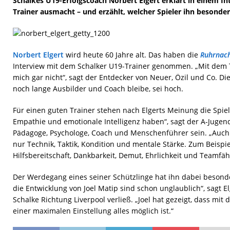
Schalkes U19-Erfolgscoach Norbert Elgert erklärt in einem In
Trainer ausmacht – und erzählt, welcher Spieler ihn besonder
Norbert Elgert
wird heute 60 Jahre alt. Das haben die
Ruhrnach
Interview mit dem Schalker U19-Trainer genommen. „Mit dem 
mich gar nicht“, sagt der Entdecker von Neuer, Özil und Co. Di
noch lange Ausbilder und Coach bleibe, sei hoch.
Für einen guten Trainer stehen nach Elgerts Meinung die Spieler
Empathie und emotionale Intelligenz haben“, sagt der A-Jugen
Pädagoge, Psychologe, Coach und Menschenführer sein. „Auch s
nur Technik, Taktik, Kondition und mentale Stärke. Zum Beispie
Hilfsbereitschaft, Dankbarkeit, Demut, Ehrlichkeit und Teamfähi
Der Werdegang eines seiner Schützlinge hat ihn dabei besond
die Entwicklung von Joel Matip sind schon unglaublich“, sagt El
Schalke Richtung Liverpool verließ. „Joel hat gezeigt, dass mit
einer maximalen Einstellung alles möglich ist.“