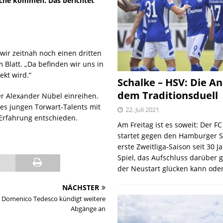
oche kommen. Das berichtet
wir zeitnah noch einen dritten
 Blatt. „Da befinden wir uns in
ekt wird.“
Schalke – HSV: Die An
dem Traditionsduell
er Alexander Nübel einreihen.
es jungen Torwart-Talents mit
22. Juli 2021
 Erfahrung entschieden.
Am Freitag ist es soweit: Der F
startet gegen den Hamburger S
erste Zweitliga-Saison seit 30 J
Spiel, das Aufschluss darüber 
der Neustart glücken kann oder
NÄCHSTER
r Domenico Tedesco kündigt weitere
Abgänge an