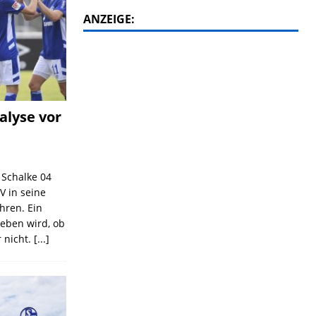
ANZEIGE:
alyse vor
C Schalke 04
V in seine
ahren. Ein
geben wird, ob
 nicht.
[...]