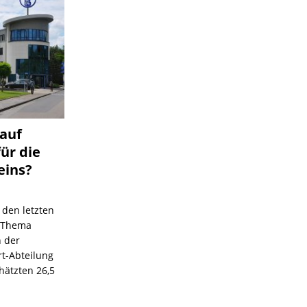
 auf
für die
eins?
 den letzten
s Thema
n der
rt-Abteilung
hätzten 26,5