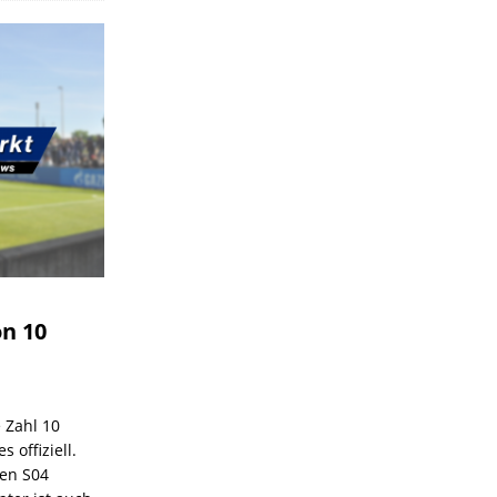
on 10
e Zahl 10
 offiziell.
den S04