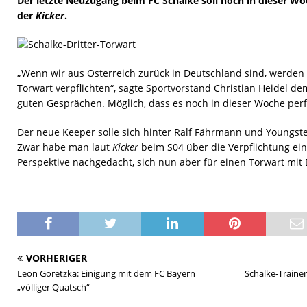
Der letzte Neuzugang beim FC Schalke soll noch in dieser W
der
Kicker
.
„Wenn wir aus Österreich zurück in Deutschland sind, werden 
Torwart verpflichten“, sagte Sportvorstand Christian Heidel dem
guten Gesprächen. Möglich, dass es noch in dieser Woche perf
Der neue Keeper solle sich hinter Ralf Fährmann und Youngst
Zwar habe man laut
Kicker
beim S04 über die Verpflichtung ein
Perspektive nachgedacht, sich nun aber für einen Torwart mit
VORHERIGER
Leon Goretzka: Einigung mit dem FC Bayern
Schalke-Traine
„völliger Quatsch“