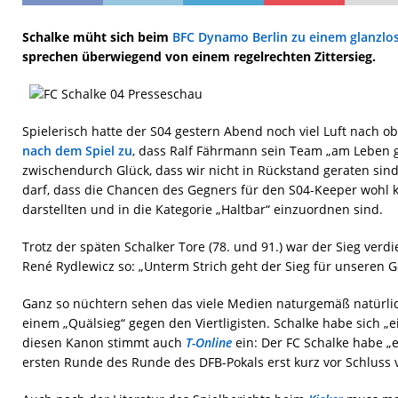
Schalke müht sich beim
BFC Dynamo Berlin zu einem glanzlos
sprechen überwiegend von einem regelrechten Zittersieg.
Spielerisch hatte der S04 gestern Abend noch viel Luft nach 
nach dem Spiel zu
, dass Ralf Fährmann sein Team „am Leben g
zwischendurch Glück, dass wir nicht in Rückstand geraten sin
darf, dass die Chancen des Gegners für den S04-Keeper wohl 
darstellten und in die Kategorie „Haltbar“ einzuordnen sind.
Trotz der späten Schalker Tore (78. und 91.) war der Sieg verd
René Rydlewicz so: „Unterm Strich geht der Sieg für unseren 
Ganz so nüchtern sehen das viele Medien naturgemäß natürlic
einem „Quälsieg“ gegen den Viertligisten. Schalke habe sich „ei
diesen Kanon stimmt auch
T-Online
ein: Der FC Schalke habe „ei
ersten Runde des Runde des DFB-Pokals erst kurz vor Schluss v