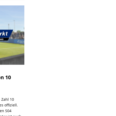
on 10
e Zahl 10
 offiziell.
den S04