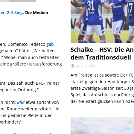
en 2:0-Sieg
. Die Medien
oben. Domenico Tedesco
gab
Schalke – HSV: Die An
ehalten“ hätte. „Wir hatten
dem Traditionsduell
d.“ Wobei man auch festhalten
keine größere Herausforderung
22. Juli 2021
Am Freitag ist es soweit: Der F
startet gegen den Hamburger S
ient. Das sah auch BFC-Trainer
erste Zweitliga-Saison seit 30 J
Gegner in Ordnung.“
Spiel, das Aufschluss darüber 
der Neustart glücken kann oder
h nicht:
Bild
etwa spricht von
ne Runde weiter gezittert“. In
ne peinliche Pleite in der
erhindert“.