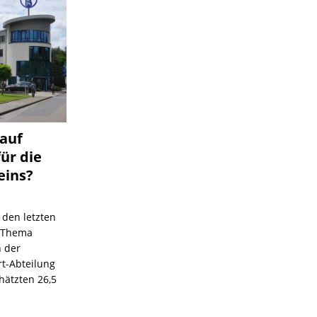
 auf
für die
eins?
 den letzten
s Thema
n der
rt-Abteilung
hätzten 26,5