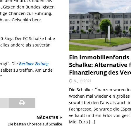
n den Eindruck haben, als
 „Gegen den Bundesligisten
ätige Chancen zur Führung.
b aus Gelsenkirchen:
0-Sieg: Der FC Schalke habe
alles andere als souverän
Ein Immobilienfonds
Schalke: Alternative 
ugt“. Die
Berliner Zeitung
selbst zu treffen. Am Ende
Finanzierung des Ver
“
6. Juli 2021
Die Schalker Finanzen waren in
Wochen mal wieder ein große
sowohl bei den Fans als auch i
Fachpresse. So wurde die ESpo
verkauft und ein Erlös von gesc
NÄCHSTER
Mio. Euro
[...]
Die besten Choreos auf Schalke