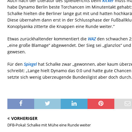
Auch nach der Literatur des Spielberichts beim
Kicker
muss ma
habe Dynamo Berlin beste Torchancen im Minutentakt gehabt:
Schalke hielten die Berliner lange gut mit und hatten hochkar
Diese übernahm dann erst in der Schlussphase der Fußballklu
Konoplyanka zitterte die Knappen eine Runde weiter.“
Etwas zurückhaltender kommentiert die
WAZ
den schwachen 2:
„eine große Blamage“ abgewendet. Der Sieg sei „glanzlos“ und 
gewesen.
Für den
Spiegel
hat Schalke zwar „gewonnen, aber kaum überze
schreibt: „Lange hielt Dynamo das 0:0 und hatte gute Chancen 
setzte sich wenig überzeugende Bundesligist aber doch durch.
VORHERIGER
DFB-Pokal: Schalke mit Mühe eine Runde weiter