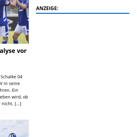
ANZEIGE:
alyse vor
C Schalke 04
V in seine
ahren. Ein
geben wird, ob
 nicht.
[...]