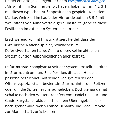
Heidel erklärte jetzt gegenüber dem
Westfälischen Anzeiger
:
„Als wir ihn im Sommer geholt haben, haben wir im 4-2-3-1
mit diesen typischen Außenpositionen gespielt“. Nachdem
Markus Weinzierl im Laufe der Hinrunde auf ein 3-5-2 mit
zwei offensiven Außenverteidigern umstellte, gebe es diese
Positionen im aktuellen System nicht mehr.
Erschwerend kommt hinzu, kritisiert Heidel, dass der
ukrainische Nationalspieler, Schwächen im
Defensivverhalten habe. Genau dieses sei im aktuellen
System auf den Außenpositionen aber gefragt.
Dafür musste Konoplyanka seit der Systemumstellung öfter
im Sturmzentrum ran. Eine Position, die auch Heidel als
passend bezeichnet. Mit seinen Fähigkeiten sei der
Offensivspezialist am besten „im Sturm, hinter den Spitzen
oder um die Spitze herum“ aufgehoben. Doch genau da hat
Schalke nach den Winter-Transfers von Daniel Caligiuri und
Guido Burgstaller aktuell schlicht ein Überangebot – das
noch größer wird, wenn Franco Di Santo und Breel Embolo
zur Mannschaft zurückkehren.