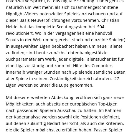
Potenzial verspricht, ist das digitale Scouting. Dabei geht es
natürlich um weit mehr, als sich zusammengeschnittene
Highlight-Videos potenzieller Spieler anzuschauen und auf
dieser Basis Neuverpflichtungen vorzunehmen. Christian
Heidel hat das komplette Scoutingsystem bei S04
revolutioniert. Wo in der Vergangenheit eine handvoll
Scouts in der Welt umhergereist sind und einzelne Spiele(r)
in ausgewählten Ligen beobachtet haben um neue Talente
zu finden, sind heute zunächst datenbankgestützte
Suchparameter am Werk. Jeder digitale Talentsucher ist für
eine Liga zuständig und kann mit Hilfe des Computers
innerhalb weniger Stunden nach Spielende sämtliche Daten
aller Spiele in seinem Zuständigkeitsbereich abrufen. 27
Ligen werden so unter die Lupe genommen.
Mit dieser erweiterten Abdeckung eröffnen sich ganz neue
Möglichkeiten, auch abseits der europäischen Top-Ligen
nach passenden Spielern Ausschau zu halten. Im Rahmen
der Kaderanalyse werden sowohl die Positionen definiert,
auf denen zukünftig Bedarf herrscht, als auch die Kriterien,
die die Spieler möglichst zu erfüllen haben. Passen Spieler