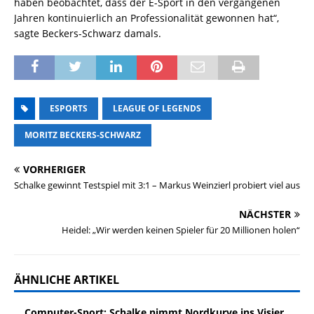
haben beobachtet, dass der E-Sport in den vergangenen
Jahren kontinuierlich an Professionalität gewonnen hat“,
sagte Beckers-Schwarz damals.
ESPORTS
LEAGUE OF LEGENDS
MORITZ BECKERS-SCHWARZ
VORHERIGER
Schalke gewinnt Testspiel mit 3:1 – Markus Weinzierl probiert viel aus
NÄCHSTER
Heidel: „Wir werden keinen Spieler für 20 Millionen holen“
ÄHNLICHE ARTIKEL
Computer-Sport: Schalke nimmt Nordkurve ins Visier