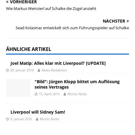
VORHERIGER
Wie Markus Weinzierl auf Schalke die Zügel anzieht
NÄCHSTER
Sead Kolasinac entwickelt sich zum Führungsspieler auf Schalke
ÄHNLICHE ARTIKEL
Joel Matip: Alles klar mit Liverpool? [UPDATE]
28. Januar 2016
News-Redaktion
"Bild": Jürgen Klopp bittet um Auflösung
seines Vertrages
15. April 2015
Moritz Nolte
Liverpool will Sidney Sam!
9. Januar 2016
Moritz Nolte