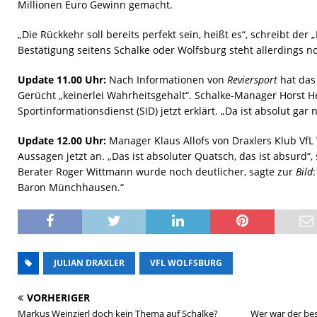
Millionen Euro Gewinn gemacht.
„Die Rückkehr soll bereits perfekt sein, heißt es“, schreibt der
Bestätigung seitens Schalke oder Wolfsburg steht allerdings n
Update 11.00 Uhr:
Nach Informationen von
Reviersport
hat das
Gerücht „keinerlei Wahrheitsgehalt“. Schalke-Manager Horst 
Sportinformationsdienst (SID) jetzt erklärt. „Da ist absolut gar 
Update 12.00 Uhr:
Manager Klaus Allofs von Draxlers Klub VfL 
Aussagen jetzt an. „Das ist absoluter Quatsch, das ist absurd“, 
Berater Roger Wittmann wurde noch deutlicher, sagte zur
Bild
Baron Münchhausen.“
JULIAN DRAXLER
VFL WOLFSBURG
VORHERIGER
Markus Weinzierl doch kein Thema auf Schalke?
Wer war der be