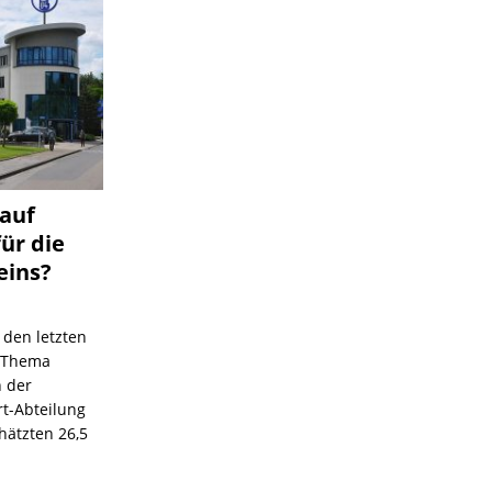
 auf
für die
eins?
 den letzten
s Thema
n der
rt-Abteilung
hätzten 26,5