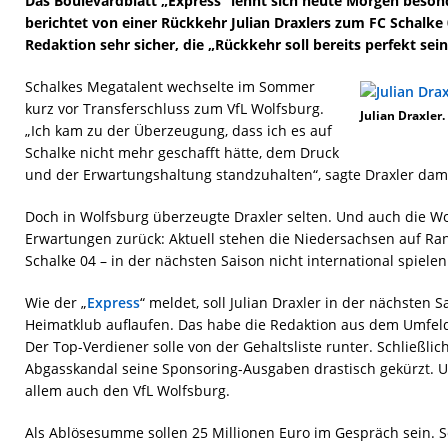
Das Boulevardblatt „Express“ lehnt sich heute Morgen beson
berichtet von einer Rückkehr Julian Draxlers zum FC Schalke 0
Redaktion sehr sicher, die „Rückkehr soll bereits perfekt sei
Schalkes Megatalent wechselte im Sommer
kurz vor Transferschluss zum VfL Wolfsburg.
Julian Draxler.
„Ich kam zu der Überzeugung, dass ich es auf
Schalke nicht mehr geschafft hätte, dem Druck
und der Erwartungshaltung standzuhalten“, sagte Draxler da
Doch in Wolfsburg überzeugte Draxler selten. Und auch die Wo
Erwartungen zurück: Aktuell stehen die Niedersachsen auf Ran
Schalke 04 – in der nächsten Saison nicht international spielen
Wie der „
Express
“ meldet, soll Julian Draxler in der nächsten 
Heimatklub auflaufen. Das habe die Redaktion aus dem Umfeld 
Der Top-Verdiener solle von der Gehaltsliste runter. Schließl
Abgasskandal seine Sponsoring-Ausgaben drastisch gekürzt. Un
allem auch den VfL Wolfsburg.
Als Ablösesumme sollen 25 Millionen Euro im Gespräch sein. 