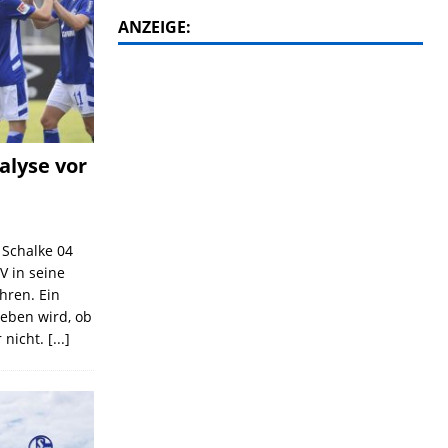
ANZEIGE:
alyse vor
C Schalke 04
V in seine
ahren. Ein
geben wird, ob
 nicht.
[...]