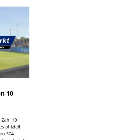
on 10
e Zahl 10
 offiziell.
den S04