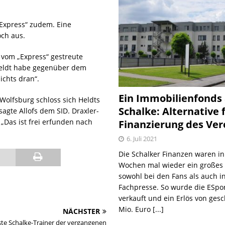
 „Express“ zudem. Eine
och aus.
 vom „Express“ gestreute
Heldt habe gegenüber dem
nichts dran“.
Ein Immobilienfonds
Wolfsburg schloss sich Heldts
Schalke: Alternative 
sagte Allofs dem SID. Draxler-
: „Das ist frei erfunden nach
Finanzierung des Ver
6. Juli 2021
Die Schalker Finanzen waren in
Wochen mal wieder ein große
sowohl bei den Fans als auch i
Fachpresse. So wurde die ESpo
verkauft und ein Erlös von gesc
Mio. Euro
[...]
NÄCHSTER
ste Schalke-Trainer der vergangenen