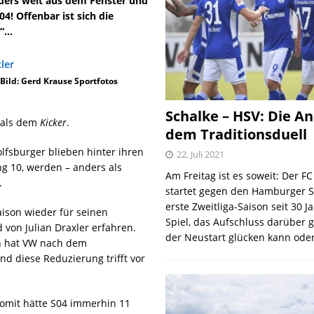
ders weit aus dem Fenster und
4! Offenbar ist sich die
n“…
 Bild: Gerd Krause Sportfotos
Schalke – HSV: Die An
mals dem
Kicker
.
dem Traditionsduell
lfsburger blieben hinter ihren
22. Juli 2021
g 10, werden – anders als
Am Freitag ist es soweit: Der F
.
startet gegen den Hamburger S
erste Zweitliga-Saison seit 30 J
Saison wieder für seinen
Spiel, das Aufschluss darüber 
von Julian Draxler erfahren.
der Neustart glücken kann oder
ich hat VW nach dem
d diese Reduzierung trifft vor
Somit hätte S04 immerhin 11