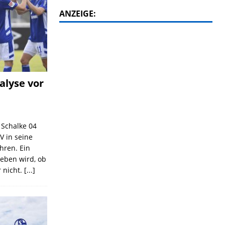
ANZEIGE:
alyse vor
C Schalke 04
V in seine
ahren. Ein
geben wird, ob
 nicht.
[...]