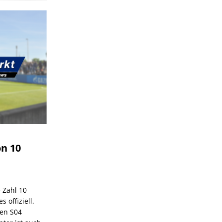
on 10
e Zahl 10
 offiziell.
den S04