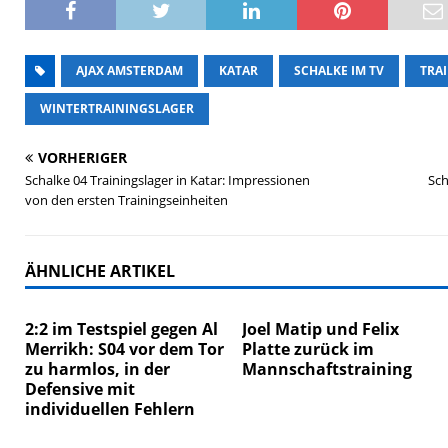
AJAX AMSTERDAM
KATAR
SCHALKE IM TV
TRA
WINTERTRAININGSLAGER
VORHERIGER
Schalke 04 Trainingslager in Katar: Impressionen
Sch
von den ersten Trainingseinheiten
ÄHNLICHE ARTIKEL
2:2 im Testspiel gegen Al
Joel Matip und Felix
Merrikh: S04 vor dem Tor
Platte zurück im
zu harmlos, in der
Mannschaftstraining
Defensive mit
individuellen Fehlern