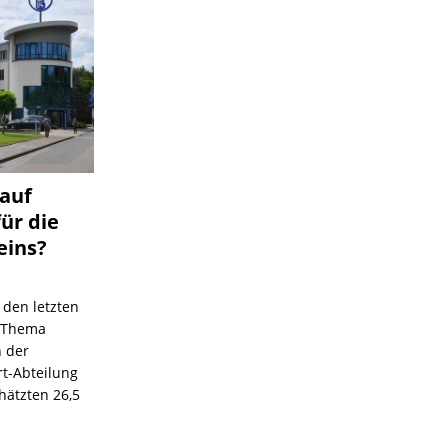
 auf
für die
eins?
 den letzten
s Thema
n der
rt-Abteilung
hätzten 26,5