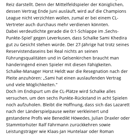
Reiz darstellt. Denn der Mittelfeldspieler der Königlichen,
dessen Vertrag Ende Juni ausläuft, wird auf die Champions
League nicht verzichten wollen, zumal er bei einem CL-
Vertreter auch durchaus mehr verdienen könnten.
Dabei verdeutlichte gerade die 0:1-Schlappe im ‚Sechs-
Punkte-Spiel‘ gegen Leverkusen, dass Schalke Sami Khedira
gut zu Gesicht stehen würde. Der 27-Jährige hat trotz seines
Reservistendaseins bei Real nichts an seinen
Führungsqualitäten und in Gelsenkirchen braucht man
händeringend einen Spieler mit diesen Fähigkeiten.
Schalke-Manager Horst Heldt war die Resegnation nach der
Pleite anzuhören: „Sami hat einen auslaufenden Vertrag
und viele Möglichkeiten.“
Doch im Endspurt um die CL-Plätze wird Schalke alles
versuchen, um den sechs Punkte-Rückstand in acht Spielen
noch aufzuholen. Bleibt die Hoffnung, dass sich das Lazarett
nach der Länderspielpause weiter verkleinert und
gestandene Profis wie Benedikt Höwedes, Julian Draxler oder
Stammtorhüter Ralf Fährmann zurückkehren sowie
Leistungsträger wie Klaas-Jan Huntelaar oder Roman