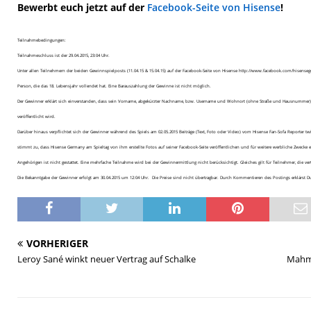
Bewerbt euch jetzt auf der
Facebook-Seite von Hisense
!
Teilnahmebedingungen:
Teilnahmeschluss ist der 29.04.2015, 23:04 Uhr.
Unter allen Teilnehmern der beiden Gewinnspielposts (11.04.15 & 15.04.15) auf der Facebook-Seite von Hisense http://www.facebook.com/hisenseg
Person, die das 18. Lebensjahr vollendet hat. Eine Barauszahlung der Gewinne ist nicht möglich.
Der Gewinner erklärt sich einverstanden, dass sein Vorname, abgekürzter Nachname, bzw. Username und Wohnort (ohne Straße und Hausnummer
veröffentlicht wird.
Darüber hinaus verpflichtet sich der Gewinner während des Spiels am 02.05.2015 Beiträge (Text, Foto oder Video) vom Hisense Fan-Sofa Reporter tw
stimmt zu, dass Hisense Germany am Spieltag von ihm erstellte Fotos auf seiner Facebook-Seite veröffentlichen und für weitere werbliche Zwecke 
Angehörigen ist nicht gestattet. Eine mehrfache Teilnahme wird bei der Gewinnermittlung nicht berücksichtigt. Gleiches gilt für Teilnehmer, die
Die Bekanntgabe der Gewinner erfolgt am 30.04.2015 um 12:04 Uhr. Die Preise sind nicht übertragbar. Durch Kommentieren des Postings erklärst
VORHERIGER
Leroy Sané winkt neuer Vertrag auf Schalke
Mahmo