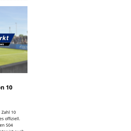
on 10
e Zahl 10
 offiziell.
den S04