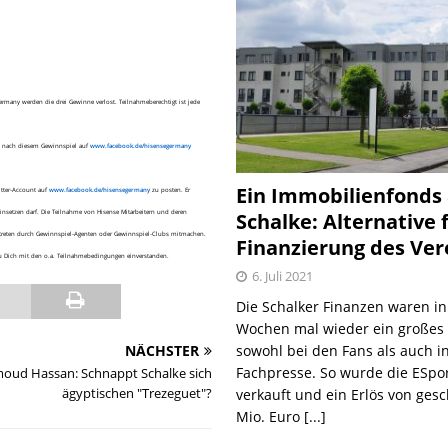
ermany werden die drei Gewinne verlost. Teilnahmeberechtigt ist jede
) nach diesem Gewinnspiel auf
www.facebook.de/hisensegermany
Ein Immobilienfonds
itter-Account auf
www.facebook.de/hisensegermany
zu posten. Er
Schalke: Alternative 
einsetzen darf. Die Teilnahme von Hisense Mitarbeitern und deren
 vertreten durch Gewinnspiel-Agenten oder Gewinnspiel-Clubs mitmachen.
Finanzierung des Ver
 Du Dich mit den o.a. Teilnahmebedingungen einverstanden.
6. Juli 2021
Die Schalker Finanzen waren in
Wochen mal wieder ein große
sowohl bei den Fans als auch i
NÄCHSTER
Fachpresse. So wurde die ESpo
ud Hassan: Schnappt Schalke sich
ägyptischen "Trezeguet"?
verkauft und ein Erlös von gesc
Mio. Euro
[...]