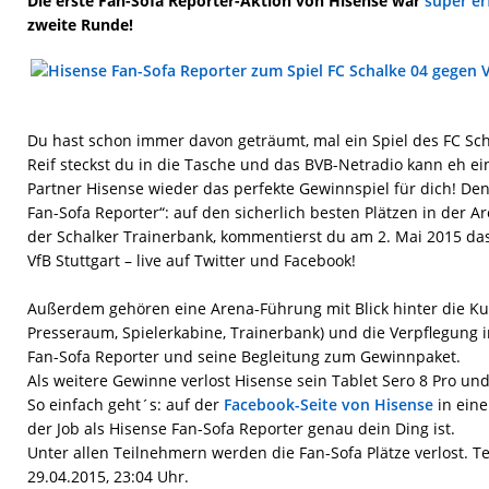
Die erste Fan-Sofa Reporter-Aktion von Hisense war
super er
zweite Runde!
Du hast schon immer davon geträumt, mal ein Spiel des FC Sc
Reif steckst du in die Tasche und das BVB-Netradio kann eh e
Partner Hisense wieder das perfekte Gewinnspiel für dich! De
Fan-Sofa Reporter“: auf den sicherlich besten Plätzen in der Ar
der Schalker Trainerbank, kommentierst du am 2. Mai 2015 da
VfB Stuttgart – live auf Twitter und Facebook!
Außerdem gehören eine Arena-Führung mit Blick hinter die Kul
Presseraum, Spielerkabine, Trainerbank) und die Verpflegung 
Fan-Sofa Reporter und seine Begleitung zum Gewinnpaket.
Als weitere Gewinne verlost Hisense sein Tablet Sero 8 Pro un
So einfach geht´s: auf der
Facebook-Seite von Hisense
in ein
der Job als Hisense Fan-Sofa Reporter genau dein Ding ist.
Unter allen Teilnehmern werden die Fan-Sofa Plätze verlost. T
29.04.2015, 23:04 Uhr.