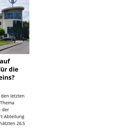
 auf
für die
eins?
 den letzten
s Thema
n der
rt-Abteilung
hätzten 26,5