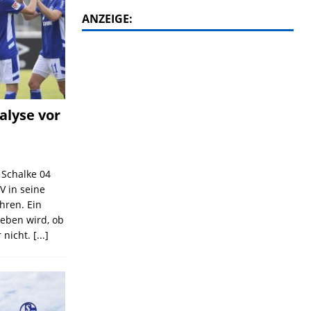
ANZEIGE:
alyse vor
C Schalke 04
V in seine
ahren. Ein
geben wird, ob
 nicht.
[...]