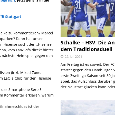
folgreich
. Jetzt geht´s in die
halke zu kommentieren? Marcel
inpacken? Dann hat unser
Schalke – HSV: Die An
nn Hisense sucht den „Hisense
dem Traditionsduell
ena, vom Fan-Sofa direkt hinter
s nächste Heimspiel gegen den
22. Juli 2021
Am Freitag ist es soweit: Der F
startet gegen den Hamburger S
issen (inkl. Mixed Zone,
erste Zweitliga-Saison seit 30 J
im LaOla Club für den Hisense
Spiel, das Aufschluss darüber 
der Neustart glücken kann oder
d das Smartphone Sero 5.
em Kommentar erklären, warum
eilnahmeschluss ist der