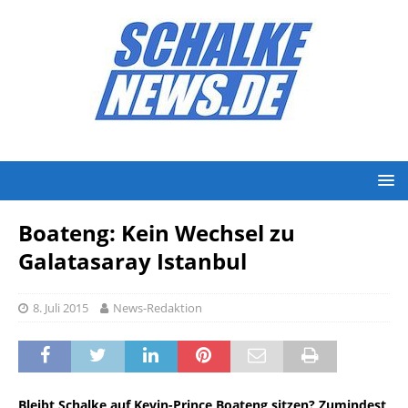
Boateng: Kein Wechsel zu
Galatasaray Istanbul
8. Juli 2015
News-Redaktion
Bleibt Schalke auf Kevin-Prince Boateng sitzen? Zumindest