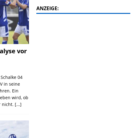
ANZEIGE:
alyse vor
C Schalke 04
V in seine
ahren. Ein
geben wird, ob
 nicht.
[...]