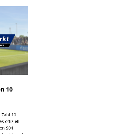
on 10
e Zahl 10
 offiziell.
den S04