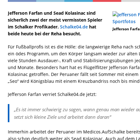
Jefferson Farfan und Sead Kolasinac sind
sicherlich zwei der meist vermissten Spieler
im Schalker Profikader.
Schalke04.de
hat
Jefferson Farf
beide heute bei der Reha besucht.
Für Fußballprofis ist es die Hölle: die langwierige Reha nach
ein ödes Programm, um den Körper langsam wieder zur alten L
viele Stunden Ausdauer-, Kraft und Stabilisierungsübungen j
und Monate. Besonders hart hat es Flügelflitzer Jefferson Farf
Kolasinac getroffen. Der Peruaner fällt seit Sommer mit eine
„Seo“ wird Königsblau mit einem Kreuzbandriss noch bis mind
Jefferson Farfan verriet Schalke04.de jetzt:
„Es ist immer schwierig zu sagen, wann genau man wieder a
setzt sich kleine Ziele und arbeitet dann daran“
Immerhin arbeitet der Peruaner im Medicos.AufSchalke bereit
also schon deutlich weiter als Sead Kolasinac. Auch auf dem 