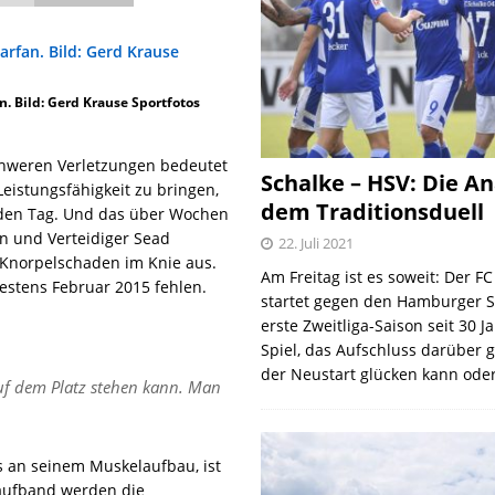
an. Bild: Gerd Krause Sportfotos
 schweren Verletzungen bedeutet
Schalke – HSV: Die An
eistungsfähigkeit zu bringen,
dem Traditionsduell
eden Tag. Und das über Wochen
an und Verteidiger Sead
22. Juli 2021
m Knorpelschaden im Knie aus.
Am Freitag ist es soweit: Der F
estens Februar 2015 fehlen.
startet gegen den Hamburger S
erste Zweitliga-Saison seit 30 J
Spiel, das Aufschluss darüber 
der Neustart glücken kann oder
uf dem Platz stehen kann. Man
s an seinem Muskelaufbau, ist
Laufband werden die