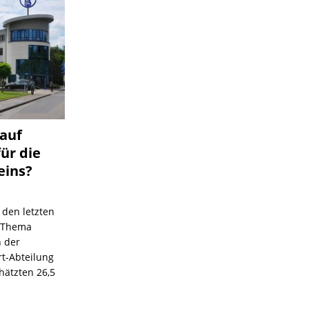
 auf
für die
eins?
 den letzten
s Thema
n der
rt-Abteilung
hätzten 26,5