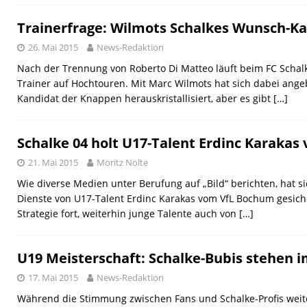
Trainerfrage: Wilmots Schalkes Wunsch-K
26. Mai 2015
News-Redaktion
Nach der Trennung von Roberto Di Matteo läuft beim FC Scha
Trainer auf Hochtouren. Mit Marc Wilmots hat sich dabei ange
Kandidat der Knappen herauskristallisiert, aber es gibt
[…]
Schalke 04 holt U17-Talent Erdinc Karaka
21. Mai 2015
Moritz Nolte
Wie diverse Medien unter Berufung auf „Bild“ berichten, hat si
Dienste von U17-Talent Erdinc Karakas vom VfL Bochum gesiche
Strategie fort, weiterhin junge Talente auch von
[…]
U19 Meisterschaft: Schalke-Bubis stehen i
17. Mai 2015
News-Redaktion
Während die Stimmung zwischen Fans und Schalke-Profis weite