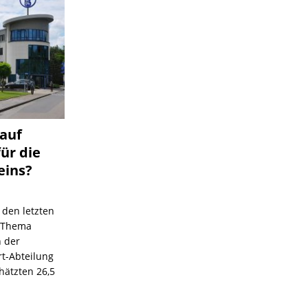
 auf
für die
eins?
 den letzten
s Thema
n der
rt-Abteilung
hätzten 26,5