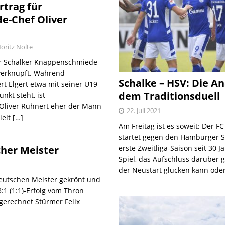
rtrag für
-Chef Oliver
oritz Nolte
er Schalker Knappenschmiede
verknüpft. Während
Schalke – HSV: Die An
t Elgert etwa mit seiner U19
dem Traditionsduell
nkt steht, ist
liver Ruhnert eher der Mann
22. Juli 2021
ielt
[…]
Am Freitag ist es soweit: Der F
startet gegen den Hamburger S
cher Meister
erste Zweitliga-Saison seit 30 J
Spiel, das Aufschluss darüber 
der Neustart glücken kann oder
eutschen Meister gekrönt und
:1 (1:1)-Erfolg vom Thron
gerechnet Stürmer Felix