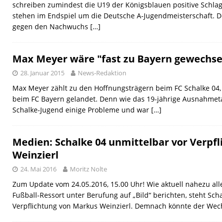
schreiben zumindest die U19 der Königsblauen positive Schlag
stehen im Endspiel um die Deutsche A-Jugendmeisterschaft. D
gegen den Nachwuchs
[…]
Max Meyer wäre "fast zu Bayern gewechse
28. Januar 2015
News-Redaktion
Max Meyer zählt zu den Hoffnungsträgern beim FC Schalke 04, 
beim FC Bayern gelandet. Denn wie das 19-jährige Ausnahmetale
Schalke-Jugend einige Probleme und war
[…]
Medien: Schalke 04 unmittelbar vor Verpf
Weinzierl
24. Mai 2016
Moritz Nolte
Zum Update vom 24.05.2016, 15.00 Uhr! Wie aktuell nahezu al
Fußball-Ressort unter Berufung auf „Bild“ berichten, steht Scha
Verpflichtung von Markus Weinzierl. Demnach könnte der Wec