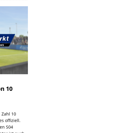
on 10
e Zahl 10
 offiziell.
den S04