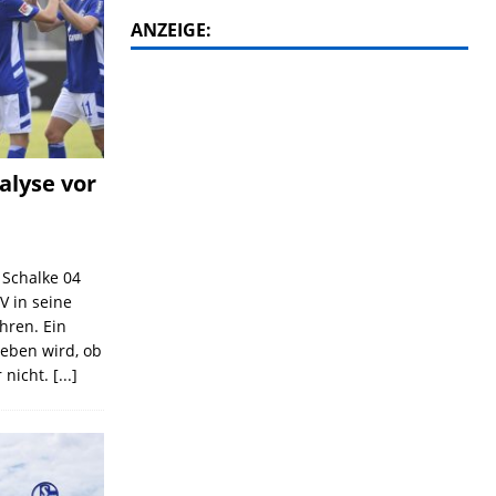
ANZEIGE:
alyse vor
C Schalke 04
V in seine
ahren. Ein
geben wird, ob
 nicht.
[...]