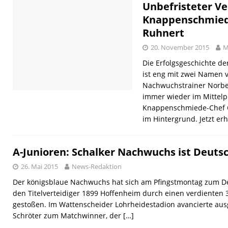
Unbefristeter Ve
Knappenschmiede
Ruhnert
20. November 2015
M
Die Erfolgsgeschichte d
ist eng mit zwei Namen 
Nachwuchstrainer Norber
immer wieder im Mittelpu
Knappenschmiede-Chef O
im Hintergrund. Jetzt erh
A-Junioren: Schalker Nachwuchs ist Deuts
26. Mai 2015
News-Redaktion
Der königsblaue Nachwuchs hat sich am Pfingstmontag zum D
den Titelverteidiger 1899 Hoffenheim durch einen verdienten 3
gestoßen. Im Wattenscheider Lohrheidestadion avancierte aus
Schröter zum Matchwinner, der
[…]