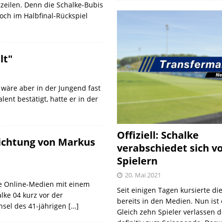
zeilen. Denn die Schalke-Bubis
och im Halbfinal-Rückspiel
lt"
wäre aber in der Jungend fast
nt bestätigt, hatte er in der
Offiziell: Schalke
lichtung von Markus
verabschiedet sich v
Spielern
20. Mai 2021
le Online-Medien mit einem
Seit einigen Tagen kursierte di
lke 04 kurz vor der
bereits in den Medien. Nun ist es
hsel des 41-jährigen
[…]
Gleich zehn Spieler verlassen 