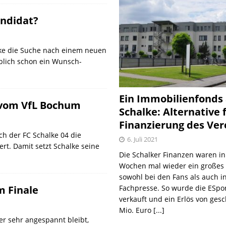
andidat?
lke die Suche nach einem neuen
blich schon ein Wunsch-
Ein Immobilienfonds
s vom VfL Bochum
Schalke: Alternative 
Finanzierung des Ver
ch der FC Schalke 04 die
6. Juli 2021
rt. Damit setzt Schalke seine
Die Schalker Finanzen waren in
Wochen mal wieder ein große
sowohl bei den Fans als auch i
Fachpresse. So wurde die ESpo
m Finale
verkauft und ein Erlös von gesc
Mio. Euro
[...]
r sehr angespannt bleibt,