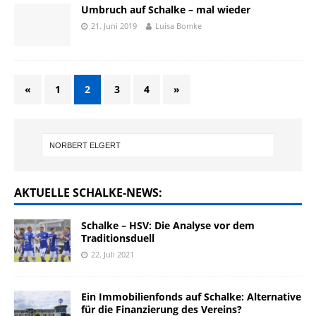
Umbruch auf Schalke – mal wieder
21. Juni 2019
Luisa Bomke
«
1
2
3
4
»
AKTUELLE SCHALKE-NEWS:
Schalke – HSV: Die Analyse vor dem
Traditionsduell
22. Juli 2021
Ein Immobilienfonds auf Schalke: Alternative
für die Finanzierung des Vereins?