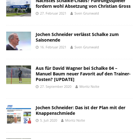
Nächstes Schalke-Chaos? Führungsspieler
fordern wohl Absetzung von Christian Gross
27. Februar 2021
Sven Grunwald
Jochen Schneider verlässt Schalke zum
Saisonende
16. Februar 2021
Sven Grunwald
Aus für David Wagner bei Schalke 04 –
Manuel Baum neuer Favorit auf den Trainer-
Posten? [UPDATE]
27. September 2020
Moritz Nolte
Jochen Schneider: Das ist der Plan mit der
Knappenschmiede
5. Juli 2020
Moritz Nolte