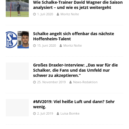
Wie Schalke-Trainer David Wagner die Saison
analysiert – und wie es jetzt weitergeht
1. Juli 2020
Moritz Nolte
Schalke angelt sich offenbar das nächste
Hoffenheim-Talent
15. Juni 2020
Moritz Nolte
Großes Draxler-Interview: „Das war für die
Schalker, die Fans und das Umfeld nur
schwer zu akzeptieren.“
25. November 2019
News-Redaktion
#MV2019: Viel heiße Luft und dann? Sehr
wenig.
2. Juli 2019
Luisa Bomke