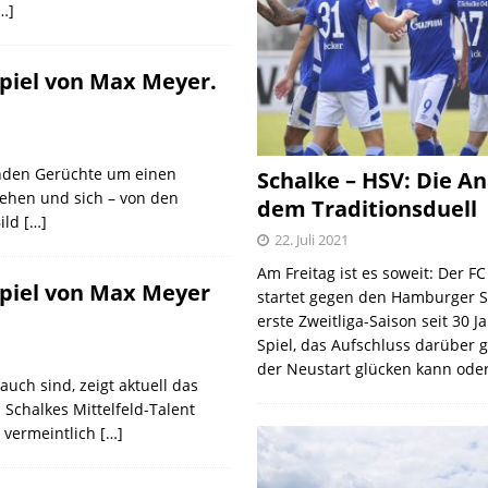
…]
piel von Max Meyer.
enden Gerüchte um einen
Schalke – HSV: Die An
tehen und sich – von den
dem Traditionsduell
Bild
[…]
22. Juli 2021
Am Freitag ist es soweit: Der F
spiel von Max Meyer
startet gegen den Hamburger S
erste Zweitliga-Saison seit 30 J
Spiel, das Aufschluss darüber 
der Neustart glücken kann oder
auch sind, zeigt aktuell das
Schalkes Mittelfeld-Talent
r vermeintlich
[…]