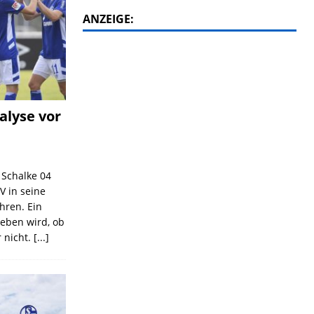
ANZEIGE:
alyse vor
C Schalke 04
V in seine
ahren. Ein
geben wird, ob
 nicht.
[...]