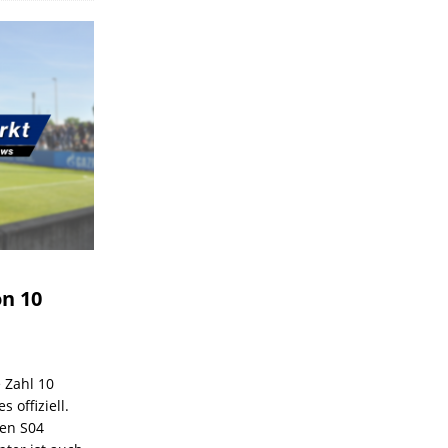
on 10
e Zahl 10
 offiziell.
den S04