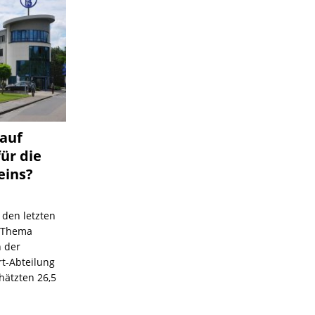
 auf
für die
eins?
 den letzten
s Thema
n der
rt-Abteilung
hätzten 26,5