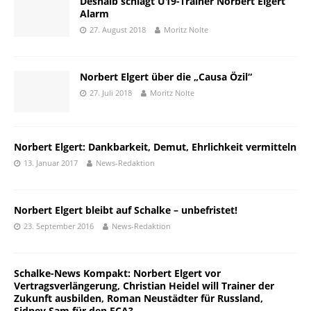
Deshalb schlägt U19-Trainer Norbert Elgert
Alarm
27. August 2018
Moritz Nolte
Norbert Elgert über die „Causa Özil“
27. Juli 2018
Moritz Nolte
Norbert Elgert: Dankbarkeit, Demut, Ehrlichkeit vermitteln
13. Januar 2017
News-Redaktion
Norbert Elgert bleibt auf Schalke – unbefristet!
23. September 2016
News-Redaktion
Schalke-News Kompakt: Norbert Elgert vor
Vertragsverlängerung, Christian Heidel will Trainer der
Zukunft ausbilden, Roman Neustädter für Russland,
Sidney Sam für den FCA?