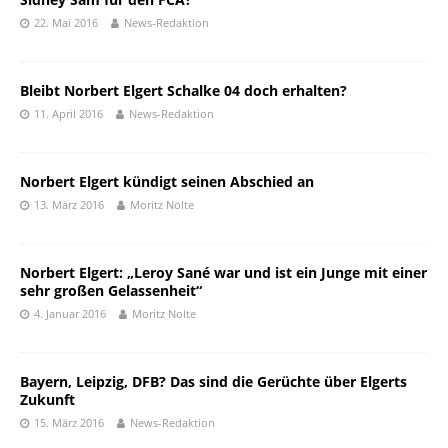
22. Mai 2016
News-Redaktion
Bleibt Norbert Elgert Schalke 04 doch erhalten?
11. April 2016
News-Redaktion
Norbert Elgert kündigt seinen Abschied an
13. März 2016
Moritz Nolte
Norbert Elgert: „Leroy Sané war und ist ein Junge mit einer
sehr großen Gelassenheit“
4. Januar 2016
Moritz Nolte
Bayern, Leipzig, DFB? Das sind die Gerüchte über Elgerts
Zukunft
15. März 2016
News-Redaktion